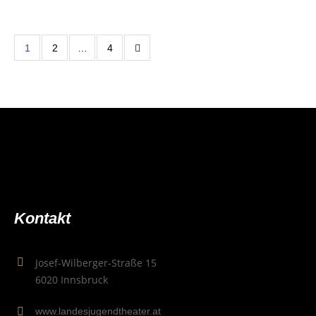
1
2
…
4
Kon­takt
Josef-Wilberger-Straße 15
6020 Innsbruck
www.landesjugendtheater.at