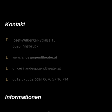
Kon­takt
Josef-Wilberger-Straße 15
6020 Innsbruck
www.landesjugendtheater.at
office@landesjugendtheater.at
0512 575362 oder 0676 57 16 714
Infor­ma­tio­nen