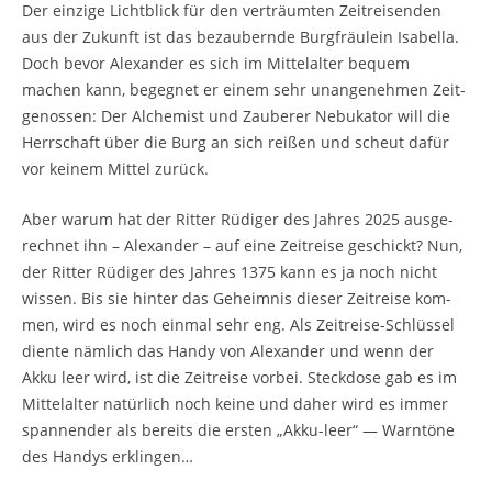
Der ein­zi­ge Licht­blick für den ver­träum­ten Zeit­rei­sen­den
aus der Zukunft ist das bezau­bern­de Burg­fräu­lein Isa­bel­la.
Doch bevor Alex­an­der es sich im Mit­tel­al­ter bequem
machen kann, begeg­net er einem sehr unan­ge­neh­men Zeit­
ge­nos­sen: Der Alche­mist und Zau­be­rer Nebu­ka­tor will die
Herr­schaft über die Burg an sich rei­ßen und scheut dafür
vor kei­nem Mit­tel zurück.
Aber war­um hat der Rit­ter Rüdi­ger des Jah­res 2025 aus­ge­
rech­net ihn – Alex­an­der – auf eine Zeit­rei­se geschickt? Nun,
der Rit­ter Rüdi­ger des Jah­res 1375 kann es ja noch nicht
wis­sen. Bis sie hin­ter das Geheim­nis die­ser Zeit­rei­se kom­
men, wird es noch ein­mal sehr eng. Als Zeit­rei­se-Schlüs­sel
dien­te näm­lich das Han­dy von Alex­an­der und wenn der
Akku leer wird, ist die Zeit­rei­se vor­bei. Steck­do­se gab es im
Mit­tel­al­ter natür­lich noch kei­ne und daher wird es immer
span­nen­der als bereits die ers­ten „Akku-leer“ — Warn­tö­ne
des Han­dys erklingen…