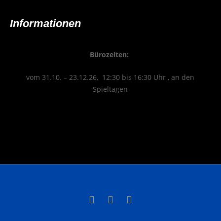
Infor­ma­tio­nen
Büro­zei­ten:
vom 31.10. – 23.12.26, 12:30 bis 16:30 Uhr , an den
Spieltagen