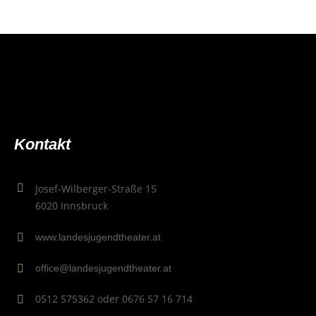
Kon­takt
Josef-Wilberger-Straße 15
6020 Innsbruck
www.landesjugendtheater.at
office@landesjugendtheater.at
0512 575362 oder 0676 57 16 714