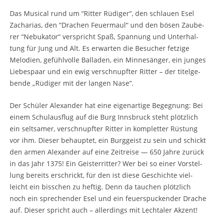
Das Musi­cal rund um “Rit­ter Rüdi­ger“, den schlau­en Esel
Zacha­ri­as, den “Dra­chen Feu­er­maul“ und den bösen Zau­be­
rer “Nebu­ka­tor“ ver­spricht Spaß, Span­nung und Unter­hal­
tung für Jung und Alt. Es erwar­ten die Besu­cher fet­zi­ge
Melo­dien, gefühl­vol­le Bal­la­den, ein Min­ne­sän­ger, ein jun­ges
Lie­bes­paar und ein ewig ver­schnupf­ter Rit­ter – der titel­ge­
ben­de „Rüdi­ger mit der lan­gen Nase“.
Der Schü­ler Alex­an­der hat eine eigen­ar­ti­ge Begeg­nung: Bei
einem Schul­aus­flug auf die Burg Inns­bruck steht plötz­lich
ein selt­sa­mer, ver­schnupf­ter Rit­ter in kom­plet­ter Rüs­tung
vor ihm. Die­ser behaup­tet, ein Burg­geist zu sein und schickt
den armen Alex­an­der auf eine Zeit­rei­se — 650 Jah­re zurück
in das Jahr 1375! Ein Geis­ter­rit­ter? Wer bei so einer Vor­stel­
lung bereits erschrickt, für den ist die­se Geschich­te viel­
leicht ein biss­chen zu hef­tig. Denn da tau­chen plötz­lich
noch ein spre­chen­der Esel und ein feu­er­spu­cken­der Dra­che
auf. Die­ser spricht auch – aller­dings mit Lech­ta­ler Akzent!