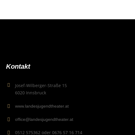
Kon­takt
Josef-Wilberger-Straße 15
6020 Innsbruck
www.landesjugendtheater.at
office@landesjugendtheater.at
0512 575362 oder 0676 57 16 714