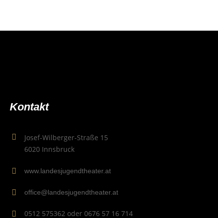
Kon­takt
Josef-Wilberger-Straße 15
6020 Innsbruck
www.landesjugendtheater.at
office@landesjugendtheater.at
0512 575362 oder 0676 57 16 714