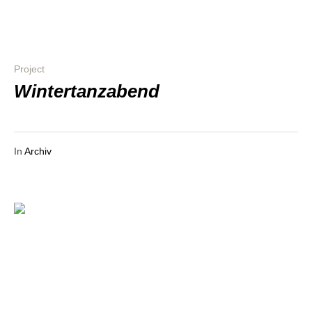
Project
Win­ter­tanz­abend
In
Archiv