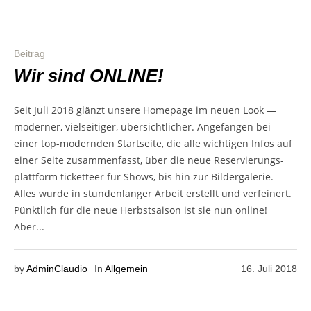
Beitrag
Wir sind ONLINE!
Seit Juli 2018 glänzt unse­re Home­page im neu­en Look —
moder­ner, viel­sei­ti­ger, übersichtlicher. Ange­fan­gen bei
einer top-modern­den Start­sei­te, die alle wich­ti­gen Infos auf
einer Sei­te zusam­men­fasst, über die neue Reser­vie­rungs­
platt­form ticket­teer für Shows, bis hin zur Bil­der­ga­le­rie.
Alles wur­de in stun­den­lan­ger Arbeit erstellt und ver­fei­nert.
Pünkt­lich für die neue Herbst­sai­son ist sie nun online!
Aber...
by
AdminClaudio
In
Allgemein
16. Juli 2018