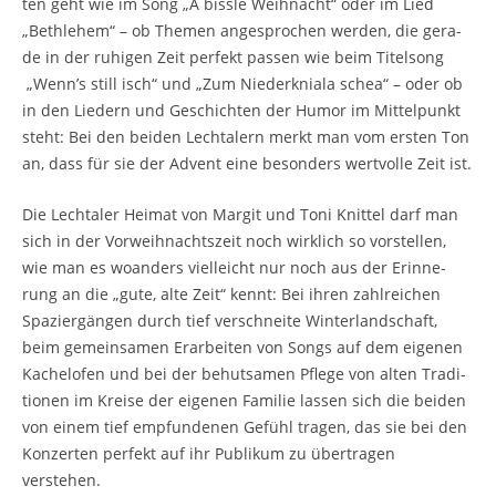
ten geht wie im Song „A biss­le Weih­nacht“ oder im Lied
„Beth­le­hem“ – ob The­men ange­spro­chen wer­den, die gera­
de in der ruhi­gen Zeit per­fekt pas­sen wie beim Titel­song
„Wenn’s still isch“ und „Zum Nie­der­k­nia­la schea“ – oder ob
in den Lie­dern und Geschich­ten der Humor im Mit­tel­punkt
steht: Bei den bei­den Lech­ta­lern merkt man vom ers­ten Ton
an, dass für sie der Advent eine beson­ders wert­vol­le Zeit ist.
Die Lech­ta­ler Hei­mat von Mar­git und Toni Knit­tel darf man
sich in der Vor­weih­nachts­zeit noch wirk­lich so vor­stel­len,
wie man es woan­ders viel­leicht nur noch aus der Erin­ne­
rung an die „gute, alte Zeit“ kennt: Bei ihren zahl­rei­chen
Spa­zier­gän­gen durch tief ver­schnei­te Win­ter­land­schaft,
beim gemein­sa­men Erar­bei­ten von Songs auf dem eige­nen
Kachel­ofen und bei der behut­sa­men Pfle­ge von alten Tra­di­
tio­nen im Krei­se der eige­nen Fami­lie las­sen sich die bei­den
von einem tief emp­fun­de­nen Gefühl tra­gen, das sie bei den
Kon­zer­ten per­fekt auf ihr Publi­kum zu über­tra­gen
verstehen.