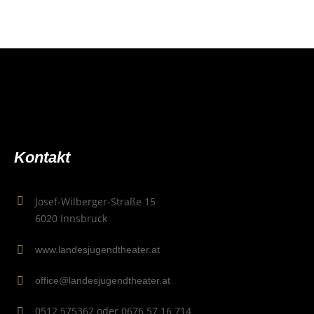
Kon­takt
Josef-Wilberger-Straße 15
6020 Innsbruck
www.landesjugendtheater.at
office@landesjugendtheater.at
0512 575362 oder 0676 57 16 714