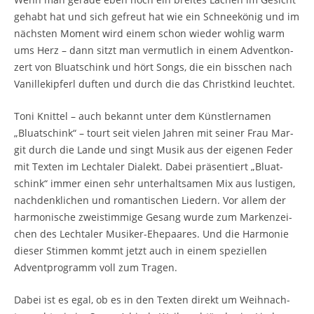
gehabt hat und sich gefreut hat wie ein Schnee­kö­nig und im
nächs­ten Moment wird einem schon wie­der woh­lig warm
ums Herz – dann sitzt man ver­mut­lich in einem Advent­kon­
zert von Bluat­schink und hört Songs, die ein biss­chen nach
Vanil­le­kip­ferl duf­ten und durch die das Christ­kind leuchtet.
Toni Knit­tel – auch bekannt unter dem Künst­ler­na­men
„Bluat­schink“ – tourt seit vie­len Jah­ren mit sei­ner Frau Mar­
git durch die Lan­de und singt Musik aus der eige­nen Feder
mit Tex­ten im Lech­ta­ler Dia­lekt. Dabei prä­sen­tiert „Bluat­
schink“ immer einen sehr unter­halt­sa­men Mix aus lus­ti­gen,
nach­denk­li­chen und roman­ti­schen Lie­dern. Vor allem der
har­mo­ni­sche zwei­stim­mi­ge Gesang wur­de zum Mar­ken­zei­
chen des Lech­ta­ler Musi­ker-Ehe­paa­res. Und die Har­mo­nie
die­ser Stim­men kommt jetzt auch in einem spe­zi­el­len
Advent­pro­gramm voll zum Tragen.
Dabei ist es egal, ob es in den Tex­ten direkt um Weih­nach­