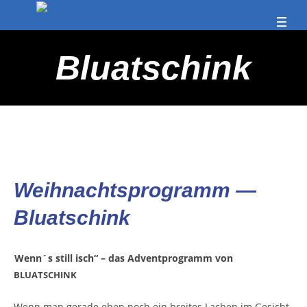
Bluatschink
Weih­nachts­pro­gramm —
Bluatschink
„
Wenn´s still isch“ – das Advent­pro­gramm von
BLUATSCHINK
Wenn man gera­de eben noch ein brei­tes Lachen im Gesicht