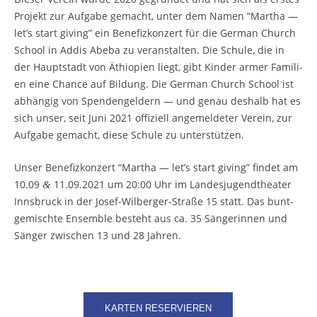
Pro­jekt zur Auf­ga­be gemacht, unter dem Namen “Mar­tha —
let’s start giving” ein Bene­fiz­kon­zert für die Ger­man Church
School in Addis Abe­ba zu ver­an­stal­ten. Die Schu­le, die in
der Haupt­stadt von Äthio­pi­en liegt, gibt Kin­der armer Fami­li­
en eine Chan­ce auf Bil­dung. Die Ger­man Church School ist
abhän­gig von Spen­den­gel­dern — und genau des­halb hat es
sich unser, seit Juni 2021 offi­zi­ell ange­mel­de­ter Ver­ein, zur
Auf­ga­be gemacht, die­se Schu­le zu unterstützen.
Unser Bene­fiz­kon­zert “Mar­tha — let’s start giving” fin­det am
10.09
11.09.2021 um 20:00 Uhr im Landes­jugend­theater
&
Inns­bruck in der Josef-Wil­ber­ger-Stra­ße 15 statt. Das bunt­
ge­misch­te Ensem­ble besteht aus ca. 35 Sän­ge­rin­nen und
Sän­ger zwi­schen 13 und 28 Jahren.
KAR­TEN RESERVIEREN