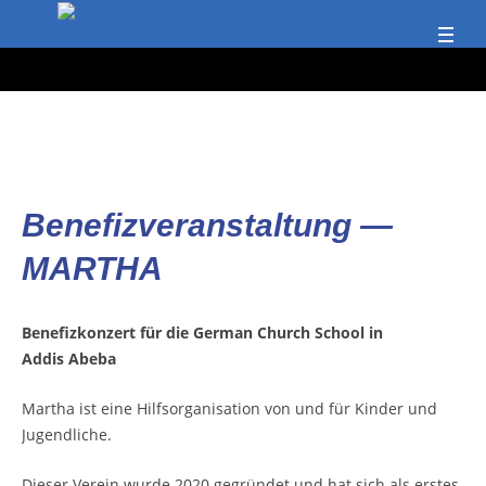
Bene­fiz­ver­an­stal­tung —
MARTHA
Bene­fiz­kon­zert für die Ger­man Church School in
Addis Abeba
Mar­tha ist eine Hilfs­or­ga­ni­sa­ti­on von und für Kin­der und
Jugendliche.
Die­ser Ver­ein wur­de 2020 gegrün­det und hat sich als ers­tes