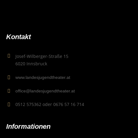
Kon­takt
Josef-Wilberger-Straße 15
6020 Innsbruck
www.landesjugendtheater.at
office@landesjugendtheater.at
0512 575362 oder 0676 57 16 714
Infor­ma­tio­nen