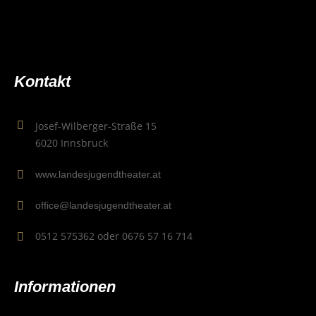
Kon­takt
Josef-Wilberger-Straße 15
6020 Innsbruck
www.landesjugendtheater.at
office@landesjugendtheater.at
0512 575362 oder 0676 57 16 714
Infor­ma­tio­nen